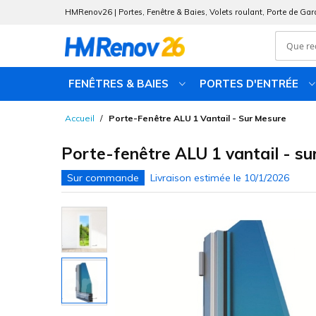
HMRenov26 | Portes, Fenêtre & Baies, Volets roulant, Porte de Gar
FENÊTRES & BAIES
PORTES D'ENTRÉE
Allez
Accueil
Porte-Fenêtre ALU 1 Vantail - Sur Mesure
au
contenu
Porte-fenêtre ALU 1 vantail - su
Skip
to
the
end
of
the
images
gallery