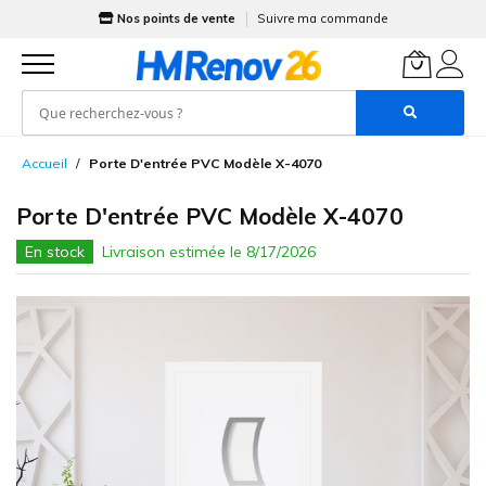
Nos points de vente
Suivre ma commande
Allez
Accueil
Porte D'entrée PVC Modèle X-4070
au
contenu
Porte D'entrée PVC Modèle X-4070
En stock
Skip
to
the
end
of
the
images
gallery