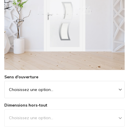
Skip
Sens d'ouverture
to
the
beginning
of
the
images
Dimensions hors-tout
gallery