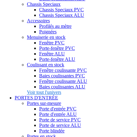
Chassis Speciaux
Chassis Speciaux PVC
Chassis Speciaux ALU
Accessoires
Profilés au mètre
Poignées
Menuiserie en stock
Fenêtre PVC
Porte-fenêtre PVC
Fenêtre ALU
Porte-fenêtre ALU
Coulissant en stock
Fenêtre coulissante PVC
Baies coulissantes PVC
Fenêtre coulissante ALU
Baies coulissantes ALU
Voir tout l'univers
PORTES D'ENTRÉE
Portes sur-mesure
Porte d'entrée PVC
Porte d'entrée ALU
Porte de service PVC
Porte de service ALU
Porte blindée
Portes en stock