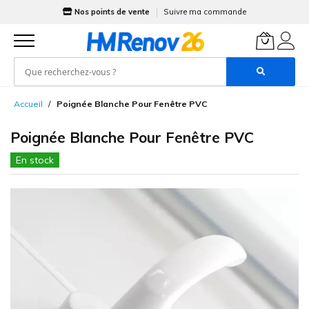
Nos points de vente
Suivre ma commande
Allez
Accueil
Poignée Blanche Pour Fenêtre PVC
au
contenu
Poignée Blanche Pour Fenêtre PVC
En stock
Skip
to
the
end
of
the
images
gallery