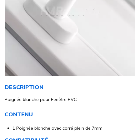
Skip
to
DESCRIPTION
the
beginning
Poignée blanche pour Fenêtre PVC
of
the
CONTENU
images
gallery
1 Poignée blanche avec carré plein de 7mm