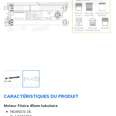
Skip
to
CARACTÉRISTIQUES DU PRODUIT
the
beginning
Moteur Filaire 45mm tubulaire
of
NO45/15-16
the