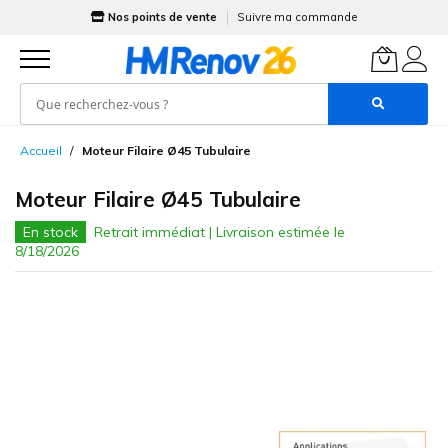
Nos points de vente
Suivre ma commande
Allez
Accueil
Moteur Filaire Ø45 Tubulaire
au
contenu
Moteur Filaire Ø45 Tubulaire
En stock
Skip
to
the
end
of
the
images
gallery