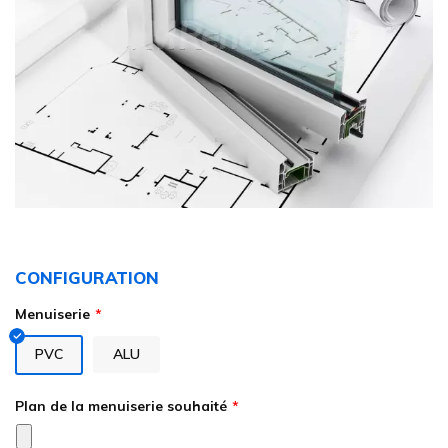
Skip
to
CONFIGURATION
the
beginning
Menuiserie
of
the
PVC
ALU
images
gallery
Plan de la menuiserie souhaité