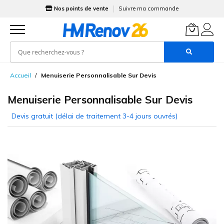
Nos points de vente
Suivre ma commande
Allez
Accueil
Menuiserie Personnalisable Sur Devis
au
contenu
Menuiserie Personnalisable Sur Devis
Skip
to
the
end
of
the
images
gallery