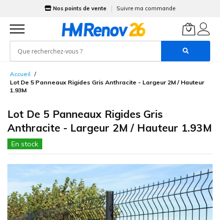
Nos points de vente
Suivre ma commande
Allez
Accueil
au
Lot De 5 Panneaux Rigides Gris Anthracite - Largeur 2M / Hauteur
contenu
1.93M
Lot De 5 Panneaux Rigides Gris
Anthracite - Largeur 2M / Hauteur 1.93M
En stock
Skip
to
the
end
of
the