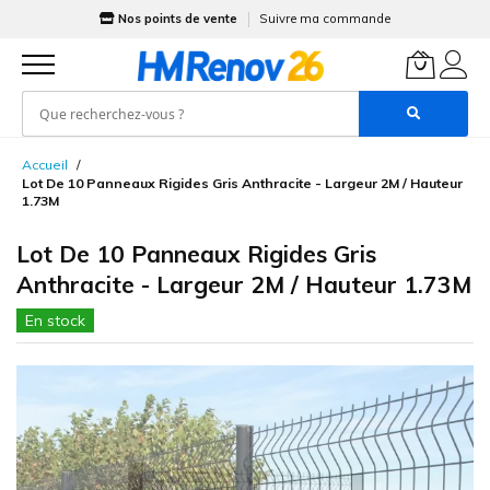
Nos points de vente
Suivre ma commande
Allez
Accueil
au
Lot De 10 Panneaux Rigides Gris Anthracite - Largeur 2M / Hauteur
contenu
1.73M
Lot De 10 Panneaux Rigides Gris
Anthracite - Largeur 2M / Hauteur 1.73M
En stock
Skip
to
the
end
of
the