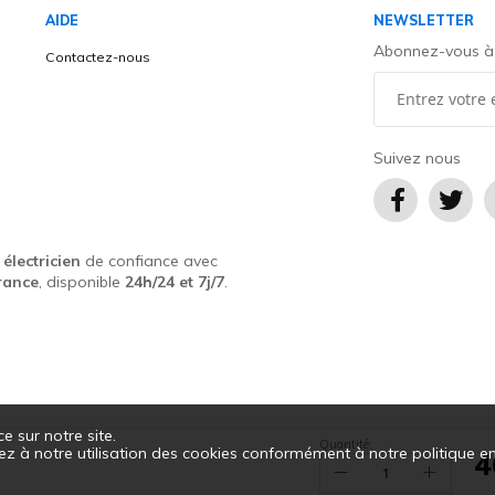
AIDE
NEWSLETTER
Abonnez-vous à l
Contactez-nous
é
Suivez nous
u
électricien
de confiance avec
rance
, disponible
24h/24 et 7j/7
.
e sur notre site.
t)
Quantité:
tez à notre utilisation des cookies conformément à notre politique e
4