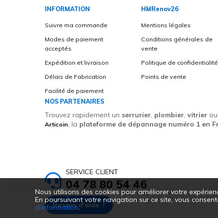
INFORMATION
HMRenov26
Suivre ma commande
Mentions légales
Modes de paiement
Conditions générales de
acceptés
vente
Expédition et livraison
Politique de confidentialit
Délais de Fabrication
Points de vente
Facilité de paiement
NOS PARTENAIRES
Trouvez rapidement un
serrurier
,
plombier
,
vitrier
o
, la
plateforme de dépannage numéro 1 en F
Articoin
SERVICE CLIENT
04 78 80 54 46
Nous utilisons des cookies pour améliorer votre expérienc
Du lundi au vendredi (9h-18h) (service et appel gratui
En poursuivant votre navigation sur ce site, vous consen
Besoin d'aide ?
d’information
.
© HMRenov26 2020. Tous droits réservés