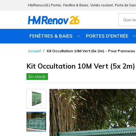
HMRenov26 | Portes, Fenêtre & Baies, Volets roulant, Porte de Gar
FENÊTRES & BAIES
PORTES D'ENTRÉE
Allez
Accueil
Kit Occultation 10M Vert (5x 2m) - Pour Panneau
au
contenu
Kit Occultation 10M Vert (5x 2m)
En stock
Skip
to
the
end
of
the
images
gallery