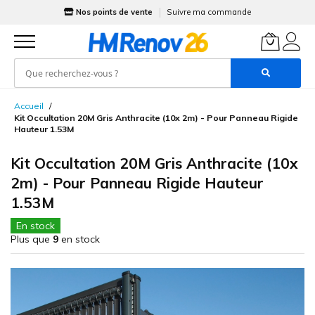
Nos points de vente
Suivre ma commande
Allez
Accueil
au
Kit Occultation 20M Gris Anthracite (10x 2m) - Pour Panneau Rigide
contenu
Hauteur 1.53M
Kit Occultation 20M Gris Anthracite (10x
2m) - Pour Panneau Rigide Hauteur
1.53M
En stock
Plus que
9
en stock
Skip
to
the
end