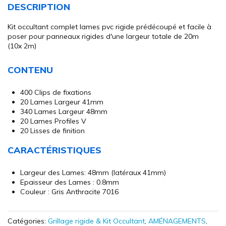
to
DESCRIPTION
the
beginning
Kit occultant complet lames pvc rigide prédécoupé et facile à
of
poser pour panneaux rigides d'une largeur totale de 20m
the
(10x 2m)
images
gallery
CONTENU
400 Clips de fixations
20 Lames Largeur 41mm
340 Lames Largeur 48mm
20 Lames Profiles V
20 Lisses de finition
CARACTÉRISTIQUES
Largeur des Lames: 48mm (latéraux 41mm)
Epaisseur des Lames : 0.8mm
Couleur : Gris Anthracite 7016
Catégories:
Grillage rigide & Kit Occultant
,
AMÉNAGEMENTS
,