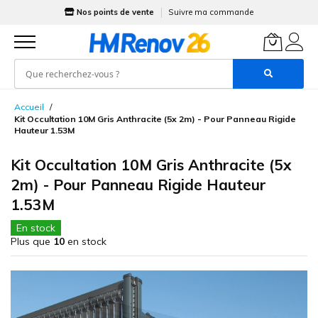
Nos points de vente
Suivre ma commande
Allez
Accueil
au
Kit Occultation 10M Gris Anthracite (5x 2m) - Pour Panneau Rigide
contenu
Hauteur 1.53M
Kit Occultation 10M Gris Anthracite (5x
2m) - Pour Panneau Rigide Hauteur
1.53M
En stock
Plus que
10
en stock
Skip
to
the
end