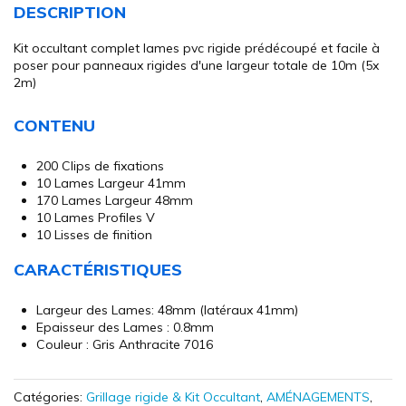
to
DESCRIPTION
the
beginning
Kit occultant complet lames pvc rigide prédécoupé et facile à
of
poser pour panneaux rigides d'une largeur totale de 10m (5x
the
2m)
images
gallery
CONTENU
200 Clips de fixations
10 Lames Largeur 41mm
170 Lames Largeur 48mm
10 Lames Profiles V
10 Lisses de finition
CARACTÉRISTIQUES
Largeur des Lames: 48mm (latéraux 41mm)
Epaisseur des Lames : 0.8mm
Couleur : Gris Anthracite 7016
Catégories:
Grillage rigide & Kit Occultant
,
AMÉNAGEMENTS
,