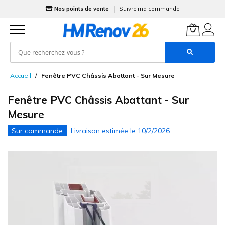
Nos points de vente
Suivre ma commande
Allez
Accueil
Fenêtre PVC Châssis Abattant - Sur Mesure
au
contenu
Fenêtre PVC Châssis Abattant - Sur
Mesure
Skip
to
the
end
of
the
images
gallery