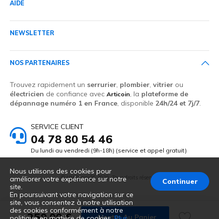
AIDE
NEWSLETTER
NOS PARTENAIRES
Trouvez rapidement un
serrurier
,
plombier
,
vitrier
ou
électricien
de confiance avec
, la
plateforme de
Articoin
dépannage numéro 1 en France
, disponible
24h/24 et 7j/7
.
SERVICE CLIENT
04 78 80 54 46
Du lundi au vendredi (9h-18h) (service et appel gratuit)
Nous utilisons des cookies pour
© HMRenov26 2020. Tous droits réservés
améliorer votre expérience sur notre
Continuer
site.
En poursuivant votre navigation sur ce
site, vous consentez à notre utilisation
des cookies conformément à notre
259,00 €
Ajouter Au Panier
politique en matière de cookies.
Plus