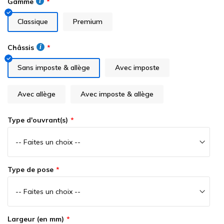
Gamme
of
the
Classique
Premium
images
gallery
Châssis
Sans imposte & allège
Avec imposte
Avec allège
Avec imposte & allège
Type d'ouvrant(s)
Type de pose
Largeur (en mm)