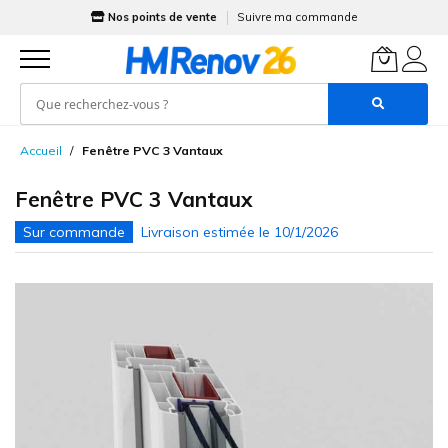
Nos points de vente
Suivre ma commande
Allez
Accueil
Fenêtre PVC 3 Vantaux
au
contenu
Fenêtre PVC 3 Vantaux
Skip
to
the
end
of
the
images
gallery