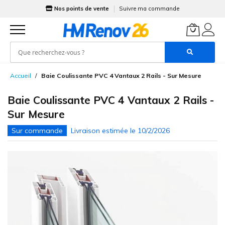
Nos points de vente
Suivre ma commande
Allez
Accueil
Baie Coulissante PVC 4 Vantaux 2 Rails - Sur Mesure
au
contenu
Baie Coulissante PVC 4 Vantaux 2 Rails -
Sur Mesure
Skip
to
the
end
of
the
images
gallery