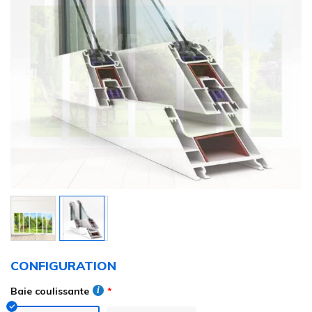
Skip
to
CONFIGURATION
the
beginning
Baie coulissante
of